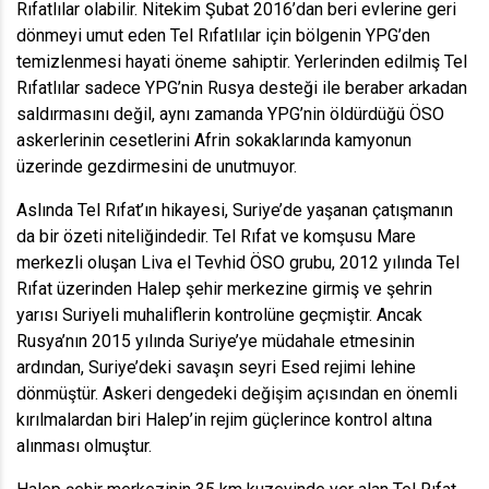
Rıfatlılar olabilir. Nitekim Şubat 2016’dan beri evlerine geri
dönmeyi umut eden Tel Rıfatlılar için bölgenin YPG’den
temizlenmesi hayati öneme sahiptir. Yerlerinden edilmiş Tel
Rıfatlılar sadece YPG’nin Rusya desteği ile beraber arkadan
saldırmasını değil, aynı zamanda YPG’nin öldürdüğü ÖSO
askerlerinin cesetlerini Afrin sokaklarında kamyonun
üzerinde gezdirmesini de unutmuyor.
Aslında Tel Rıfat’ın hikayesi, Suriye’de yaşanan çatışmanın
da bir özeti niteliğindedir. Tel Rıfat ve komşusu Mare
merkezli oluşan Liva el Tevhid ÖSO grubu, 2012 yılında Tel
Rıfat üzerinden Halep şehir merkezine girmiş ve şehrin
yarısı Suriyeli muhaliflerin kontrolüne geçmiştir. Ancak
Rusya’nın 2015 yılında Suriye’ye müdahale etmesinin
ardından, Suriye’deki savaşın seyri Esed rejimi lehine
dönmüştür. Askeri dengedeki değişim açısından en önemli
kırılmalardan biri Halep’in rejim güçlerince kontrol altına
alınması olmuştur.