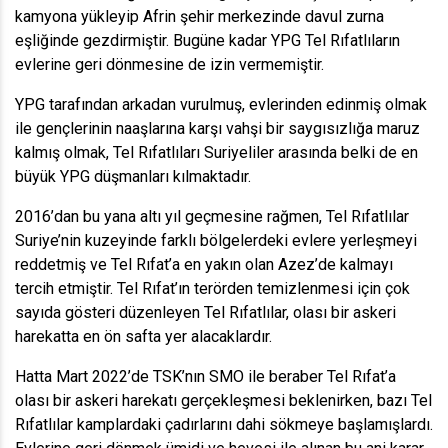
kamyona yükleyip Afrin şehir merkezinde davul zurna
eşliğinde gezdirmiştir. Bugüne kadar YPG Tel Rıfatlıların
evlerine geri dönmesine de izin vermemiştir.
YPG tarafından arkadan vurulmuş, evlerinden edinmiş olmak
ile gençlerinin naaşlarına karşı vahşi bir saygısızlığa maruz
kalmış olmak, Tel Rıfatlıları Suriyeliler arasında belki de en
büyük YPG düşmanları kılmaktadır.
2016’dan bu yana altı yıl geçmesine rağmen, Tel Rıfatlılar
Suriye’nin kuzeyinde farklı bölgelerdeki evlere yerleşmeyi
reddetmiş ve Tel Rıfat’a en yakın olan Azez’de kalmayı
tercih etmiştir. Tel Rıfat’ın terörden temizlenmesi için çok
sayıda gösteri düzenleyen Tel Rıfatlılar, olası bir askeri
harekatta en ön safta yer alacaklardır.
Hatta Mart 2022’de TSK’nın SMO ile beraber Tel Rıfat’a
olası bir askeri harekatı gerçekleşmesi beklenirken, bazı Tel
Rıfatlılar kamplardaki çadırlarını dahi sökmeye başlamışlardı.