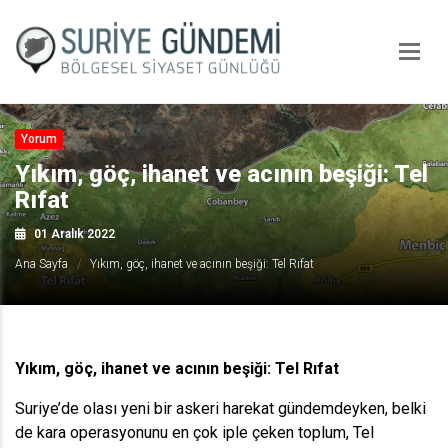
Yorum
Yıkım, göç, ihanet ve acının beşiği: Tel
Rıfat
01 Aralık 2022
Ana Sayfa
Yıkım, göç, ihanet ve acının beşiği: Tel Rıfat
Yıkım, göç, ihanet ve acının beşiği: Tel Rıfat
Suriye’de olası yeni bir askeri harekat gündemdeyken, belki
de kara operasyonunu en çok iple çeken toplum, Tel