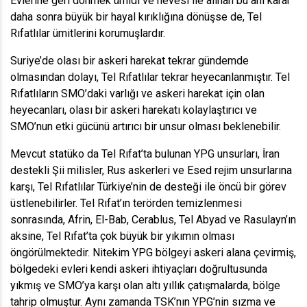
Evlerine geri dönmek ümidi ve hevesi ile alınan bu ani karar
daha sonra büyük bir hayal kırıklığına dönüşse de, Tel
Rıfatlılar ümitlerini korumuşlardır.
Suriye’de olası bir askeri harekat tekrar gündemde
olmasından dolayı, Tel Rıfatlılar tekrar heyecanlanmıştır. Tel
Rıfatlıların SMO’daki varlığı ve askeri harekat için olan
heyecanları, olası bir askeri harekatı kolaylaştırıcı ve
SMO’nun etki gücünü artırıcı bir unsur olması beklenebilir.
Mevcut statüko da Tel Rıfat’ta bulunan YPG unsurları, İran
destekli Şii milisler, Rus askerleri ve Esed rejim unsurlarına
karşı, Tel Rıfatlılar Türkiye’nin de desteği ile öncü bir görev
üstlenebilirler. Tel Rıfat’ın terörden temizlenmesi
sonrasında, Afrin, El-Bab, Cerablus, Tel Abyad ve Rasulayn’ın
aksine, Tel Rıfat’ta çok büyük bir yıkımın olması
öngörülmektedir. Nitekim YPG bölgeyi askeri alana çevirmiş,
bölgedeki evleri kendi askeri ihtiyaçları doğrultusunda
yıkmış ve SMO’ya karşı olan altı yıllık çatışmalarda, bölge
tahrip olmuştur. Aynı zamanda TSK’nın YPG’nin sızma ve