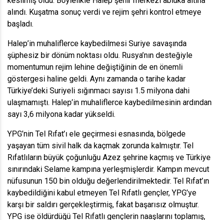
kesilmiş oldu. Böylelikle Halep şehir merkezi abluka altına
alındı. Kuşatma sonuç verdi ve rejim şehri kontrol etmeye
başladı.
Halep’in muhaliflerce kaybedilmesi Suriye savaşında
şüphesiz bir dönüm noktası oldu. Rusya’nın desteğiyle
momentumun rejim lehine değiştiğinin de en önemli
göstergesi haline geldi. Aynı zamanda o tarihe kadar
Türkiye’deki Suriyeli sığınmacı sayısı 1.5 milyona dahi
ulaşmamıştı. Halep’in muhaliflerce kaybedilmesinin ardından
sayı 3,6 milyona kadar yükseldi.
YPG’nin Tel Rıfat’ı ele geçirmesi esnasında, bölgede
yaşayan tüm sivil halk da kaçmak zorunda kalmıştır. Tel
Rıfatlıların büyük çoğunluğu Azez şehrine kaçmış ve Türkiye
sınırındaki Selame kampına yerleşmişlerdir. Kampın mevcut
nüfusunun 150 bin olduğu değerlendirilmektedir. Tel Rıfat’ın
kaybedildiğini kabul etmeyen Tel Rıfatlı gençler, YPG’ye
karşı bir saldırı gerçekleştirmiş, fakat başarısız olmuştur.
YPG ise öldürdüğü Tel Rıfatlı gençlerin naaşlarını toplamış,