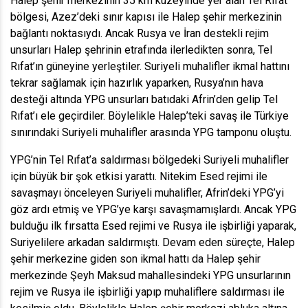
Halep şehir merkezinin 35 km kuzeyinde yer alan Tel Rıfat
bölgesi, Azez’deki sınır kapısı ile Halep şehir merkezinin
bağlantı noktasıydı. Ancak Rusya ve İran destekli rejim
unsurları Halep şehrinin etrafında ilerledikten sonra, Tel
Rıfat’ın güneyine yerleştiler. Suriyeli muhalifler ikmal hattını
tekrar sağlamak için hazırlık yaparken, Rusya’nın hava
desteği altında YPG unsurları batıdaki Afrin’den gelip Tel
Rıfat’ı ele geçirdiler. Böylelikle Halep’teki savaş ile Türkiye
sınırındaki Suriyeli muhalifler arasında YPG tamponu oluştu.
YPG’nin Tel Rıfat’a saldırması bölgedeki Suriyeli muhalifler
için büyük bir şok etkisi yarattı. Nitekim Esed rejimi ile
savaşmayı önceleyen Suriyeli muhalifler, Afrin’deki YPG’yi
göz ardı etmiş ve YPG’ye karşı savaşmamışlardı. Ancak YPG
bulduğu ilk fırsatta Esed rejimi ve Rusya ile işbirliği yaparak,
Suriyelilere arkadan saldırmıştı. Devam eden süreçte, Halep
şehir merkezine giden son ikmal hattı da Halep şehir
merkezinde Şeyh Maksud mahallesindeki YPG unsurlarının
rejim ve Rusya ile işbirliği yapıp muhaliflere saldırması ile