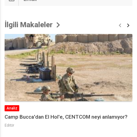
İlgili Makaleler
Yorum
 anlamıyor?
Türkiye’nin Suriye Politikası ve 2023 Sena
Kutluhan Görücü
Can Acun