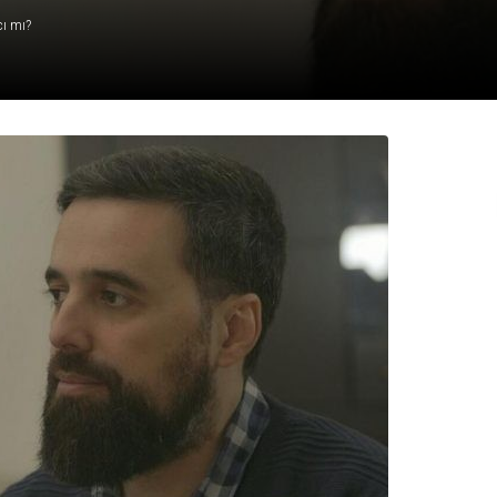
cı mı?