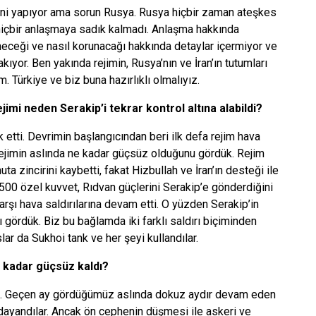
leni yapıyor ama sorun Rusya. Rusya hiçbir zaman ateşkes
 hiçbir anlaşmaya sadık kalmadı. Anlaşma hakkında
neceği ve nasıl korunacağı hakkında detaylar içermiyor ve
akıyor. Ben yakında rejimin, Rusya’nın ve İran’ın tutumları
m. Türkiye ve biz buna hazırlıklı olmalıyız.
mi neden Serakip’i tekrar kontrol altına alabildi?
ok etti. Devrimin başlangıcından beri ilk defa rejim hava
z rejimin aslında ne kadar güçsüz olduğunu gördük. Rejim
 zincirini kaybetti, fakat Hizbullah ve İran’ın desteği ile
 500 özel kuvvet, Rıdvan güçlerini Serakip’e gönderdiğini
rşı hava saldırılarına devam etti. O yüzden Serakip’in
ı gördük. Biz bu bağlamda iki farklı saldırı biçiminden
slar da Sukhoi tank ve her şeyi kullandılar.
u kadar güçsüz kaldı?
l. Geçen ay gördüğümüz aslında dokuz aydır devam eden
a dayandılar. Ancak ön cephenin düşmesi ile askeri ve