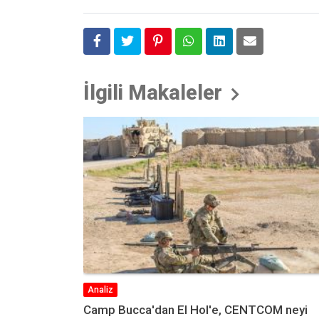
İlgili Makaleler
Yorum
OM neyi
Türkiye’nin Suriye Politikası ve 2023