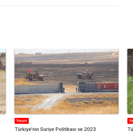
Yorum
Y
Türkiye’nin Muhtemel Askeri Operasyonunda
Yı