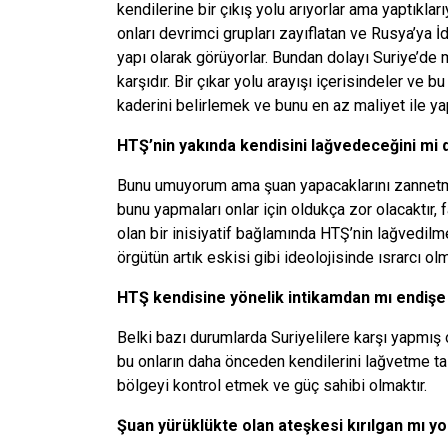
kendilerine bir çıkış yolu arıyorlar ama yaptıklar
onları devrimci grupları zayıflatan ve Rusya’ya
yapı olarak görüyorlar. Bundan dolayı Suriye’de 
karşıdır. Bir çıkar yolu arayışı içerisindeler ve 
kaderini belirlemek ve bunu en az maliyet ile yap
HTŞ’nin yakında kendisini lağvedeceğini mi
Bunu umuyorum ama şuan yapacaklarını zannetmi
bunu yapmaları onlar için oldukça zor olacaktır, 
olan bir inisiyatif bağlamında HTŞ’nin lağvedil
örgütün artık eskisi gibi ideolojisinde ısrarcı o
HTŞ kendisine yönelik intikamdan mı endişe
Belki bazı durumlarda Suriyelilere karşı yapmış 
bu onların daha önceden kendilerini lağvetme tal
bölgeyi kontrol etmek ve güç sahibi olmaktır.
Şuan yürüklükte olan ateşkesi kırılgan mı y