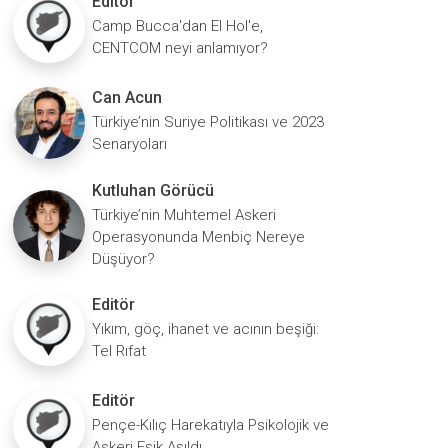
Editör
Camp Bucca'dan El Hol'e,
CENTCOM neyi anlamıyor?
Can Acun
Türkiye’nin Suriye Politikası ve 2023
Senaryoları
Kutluhan Görücü
Türkiye’nin Muhtemel Askeri
Operasyonunda Menbiç Nereye
Düşüyor?
Editör
Yıkım, göç, ihanet ve acının beşiği:
Tel Rıfat
Editör
Pençe-Kılıç Harekatıyla Psikolojik ve
Askeri Eşik Aşıldı