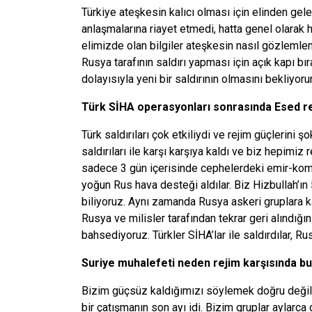
Türkiye ateşkesin kalıcı olması için elinden ge
anlaşmalarına riayet etmedi, hatta genel olarak
elimizde olan bilgiler ateşkesin nasıl gözlemle
Rusya tarafının saldırı yapması için açık kapı bır
dolayısıyla yeni bir saldırının olmasını bekliyoru
Türk SİHA operasyonları sonrasında Esed reji
Türk saldırıları çok etkiliydi ve rejim güçlerini ş
saldırıları ile karşı karşıya kaldı ve biz hepimi
sadece 3 gün içerisinde cephelerdeki emir-komuta
yoğun Rus hava desteği aldılar. Biz Hizbullah’ın
biliyoruz. Aynı zamanda Rusya askeri gruplara ka
Rusya ve milisler tarafından tekrar geri alındığın
bahsediyoruz. Türkler SİHA’lar ile saldırdılar, Ru
Suriye muhalefeti neden rejim karşısında b
Bizim güçsüz kaldığımızı söylemek doğru deği
bir çatışmanın son ayı idi. Bizim gruplar aylarc