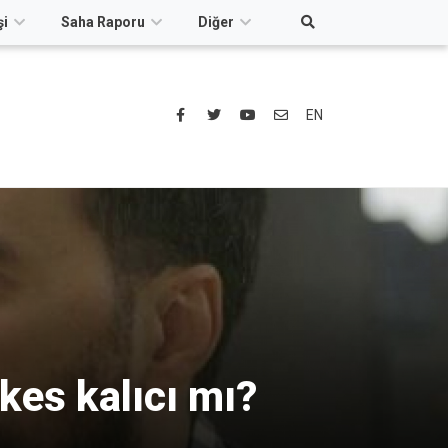
şi
Saha Raporu
Diğer
EN
şkes kalıcı mı?