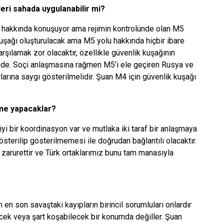
eri sahada uygulanabilir mi?
4 hakkında konuşuyor ama rejimin kontrolünde olan M5
uşağı oluşturulacak ama M5 yolu hakkında hiçbir ibare
rşılamak zor olacaktır, özellikle güvenlik kuşağının
mde. Soçi anlaşmasına rağmen M5’i ele geçiren Rusya ve
rlarına saygı gösterilmelidir. Şuan M4 için güvenlik kuşağı
a ne yapacaklar?
iyi bir koordinasyon var ve mutlaka iki taraf bir anlaşmaya
österilip gösterilmemesi ile doğrudan bağlantılı olacaktır.
ir zarurettir ve Türk ortaklarımız bunu tam manasıyla
en son savaştaki kayıpların birincil sorumluları onlardır
ek veya şart koşabilecek bir konumda değiller. Şuan