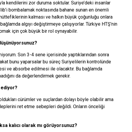
ıyla kendilerini zor duruma soktular. Suriye’deki insanlar
 İdlib’i bombalamak noktasında bahane sunan en önemli
müttefiklerinin kalması ve halkın büyük çoğunluğu onlara
bu bağlamda algıyı değiştirmeye çalışıyorlar. Türkiye HTŞ’nin
mak için çok büyük bir rol oynayabilir.
 düşünüyorsunuz?
yorum. Son 3-4 sene içerisinde yaptıklarından sonra
fakat bunu yaparsalar bu süreç Suriyelilerin kontrolünde
mesi ve absorbe edilmesi ile olacaktır. Bu bağlamda
lmadığını da değerlendirmek gerekir.
 ediyor?
oldukları cürümler ve suçlardan dolayı böyle olabilir ama
eplerini ret etme sebepleri değildi. Onların önceliği
oksa kalıcı olarak mı görüyorsunuz?