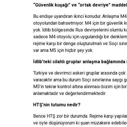
“Güvenlik kuşağı” ve “ortak devriye” maddel
Bu endişe uyandıran ikinci konudur. Anlaşma M
otoyolundan bahsetmiyor. M4 için bir güvenlik k
yok. İdlib bölgesinde Rus devriyelerini olumlu ka
sadece M4 otoyolu için uygulandığı bir denkle
rejime karşı bir denge oluşturulmalı ve Soçi sını
var ama M5 için hiçbir şey yok.
İdlib’teki silahlı gruplar anlaşma bağlamınd
Türkiye ve devrimci askeri gruplar arasında çok 
varacaktır ama bu durum Soçi sınırlarına saygı g
M5’in tekrar kontrol altına alınması bizim için b
anlamaktadır ve değerlendirmektedir.
HTŞ’nin tutumu nedir?
Bence HTŞ zor bir durumda. Rejime karşı yapılan 
ve öyle düşünüyorum ki şuan müzakere edebilec