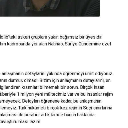
lib’teki askeri gruplara yakın bağımsız bir üyesidir.
tim kadrosunda yer alan Nahhas, Suriye Gündemine özel
e anlaşmanın detaylarını yakında öğrenmeyi ümit ediyoruz.
anın durmuş olması. Bizim için anlaşmanın detaylarını, en
ilgilendiren kısımları bilmemek bir sorun. Birçok insan
tibariyle 1 milyon yeni mültecimiz var ve bu insanlar rejim
nemeyecek. Detayları öğrenene kadar, bu anlaşmanın
ı bilemeyiz. Türk hükümeti birçok kez rejimin Soçi sınırlarına
alanması ile beraber artık kimse bunun hakkında
kavuşturulması lazım.