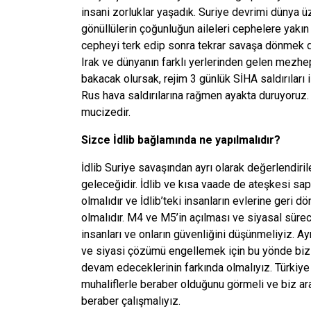
insani zorluklar yaşadık. Suriye devrimi dünya 
gönüllülerin çoğunluğun aileleri cephelere yakın 
cepheyi terk edip sonra tekrar savaşa dönmek du
Irak ve dünyanın farklı yerlerinden gelen mezhep
bakacak olursak, rejim 3 günlük SİHA saldırıları 
Rus hava saldırılarına rağmen ayakta duruyoruz. 
mucizedir.
Sizce İdlib bağlamında ne yapılmalıdır?
İdlib Suriye savaşından ayrı olarak değerlendiri
geleceğidir. İdlib ve kısa vaade de ateşkesi sap
olmalıdır ve İdlib’teki insanların evlerine geri dö
olmalıdır. M4 ve M5’in açılması ve siyasal sürec
insanları ve onların güvenliğini düşünmeliyiz.
ve siyasi çözümü engellemek için bu yönde bizim
devam edeceklerinin farkında olmalıyız. Türkiye 
muhaliflerle beraber olduğunu görmeli ve biz ara
beraber çalışmalıyız.