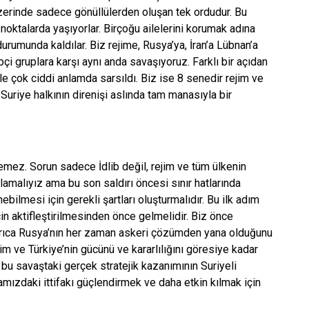
üzerinde sadece gönüllülerden oluşan tek ordudur. Bu
noktalarda yaşıyorlar. Birçoğu ailelerini korumak adına
rumunda kaldılar. Biz rejime, Rusya’ya, İran’a Lübnan’a
çi gruplara karşı aynı anda savaşıyoruz. Farklı bir açıdan
ile çok ciddi anlamda sarsıldı. Biz ise 8 senedir rejim ve
Suriye halkının direnişi aslında tam manasıyla bir
lemez. Sorun sadece İdlib değil, rejim ve tüm ülkenin
lamalıyız ama bu son saldırı öncesi sınır hatlarında
nebilmesi için gerekli şartları oluşturmalıdır. Bu ilk adım
in aktifleştirilmesinden önce gelmelidir. Biz önce
 Ayrıca Rusya’nın her zaman askeri çözümden yana olduğunu
 ve Türkiye’nin gücünü ve kararlılığını göresiye kadar
bu savaştaki gerçek stratejik kazanımının Suriyeli
mızdaki ittifakı güçlendirmek ve daha etkin kılmak için