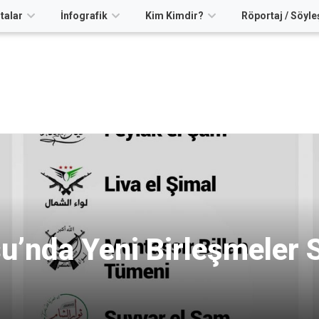
talar
İnfografik
Kim Kimdir?
Röportaj / Söyle
su’nda Yeni Birleşmeler