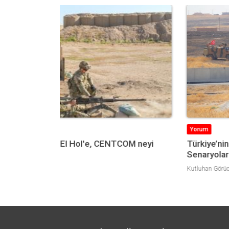
Yorum
OM neyi
Türkiye’nin Suriye Politikası ve 2023
Senaryoları
Kutluhan Görücü
Can Acun