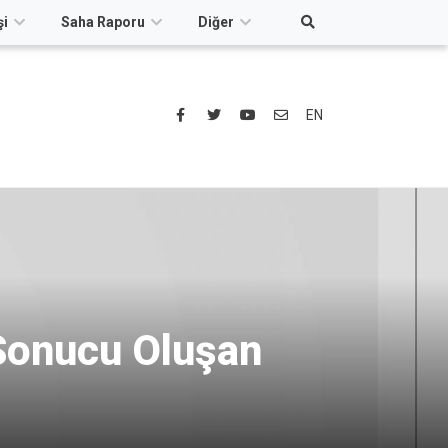
şi
Saha Raporu
Diğer
EN
 Sonucu Oluşan