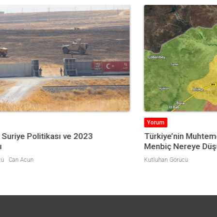
Yorum
Y
Türkiye’nin Muhtemel Askeri Operasyonunda
Yı
Menbiç Nereye Düşüyor?
Edi
Kutluhan Görücü