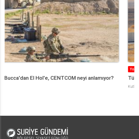
Yorum
Türkiye’nin Suriye Politikası ve 2023 Senaryoları
Kutluhan Görücü
Can Acun