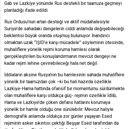
Gab ve Lazkiye yönünde Rus destekli bir taarruza geçmeyi
planladığı ifade edildi.
Rus Ordusu’nun artan desteği ve aktif müdahalesiyle
Suriye’de sahadaki dengelerin ciddi anlamda değişebileceği
beklentisi büyük oranda oluşmuş bulunuyor. İnandırıcı
olmaktan uzak “IŞİD’e karşı mücadele” söyleminin ötesinde,
muhaliflere yönelik rejimi koruma hamlesi olarak
gerçekleştirilen bu konuşlandırmanın mevcut dengeyi ne
kadar rejim lehine çevirebileceği hala net değil.
İddiaların aksine Rusya’nın bu hamlesinin sahada muhaliflere
yönelik bir taarruzdan çok –ki bu hali hazırda özellikle
Lazkiye-Hama hattında ofansif bir momentumu sürdürmekte
olan muhaliflere karşı oldukça güç- rejimin özellikle İdlib,
Hama ve Lazkiye’de çöken defans hatlarını korumaya
yönelik bir hamle olduğu öne sürülebilir. Mevcut haliyle
demografik anlamda oldukça zor günler yaşayan Esed
rejiminin asker sıkıntısı çektiği Beşşar Esed tarafından da