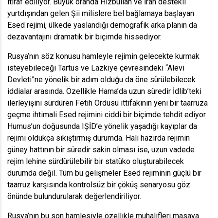
itiraf ediliyor. Büyük oranda Hizbullah ve İran destekli
yurtdışından gelen Şii milislere bel bağlamaya başlayan
Esed rejimi, ülkede yaslandığı demografik arka planın da
dezavantajını dramatik bir biçimde hissediyor.
Rusya’nın söz konusu hamleyle rejimin gelecekte kurmak
isteyebileceği Tartus ve Lazkiye çevresindeki “Alevi
Devleti”ne yönelik bir adım olduğu da öne sürülebilecek
iddialar arasında. Özellikle Hama’da uzun süredir İdlib’teki
ilerleyişini sürdüren Fetih Ordusu ittifakının yeni bir taarruza
geçme ihtimali Esed rejimini ciddi bir biçimde tehdit ediyor.
Humus’un doğusunda IŞİD’e yönelik yaşadığı kayıplar da
rejimi oldukça sıkıştırmış durumda. Hali hazırda rejimin
güney hattının bir süredir sakin olması ise, uzun vadede
rejim lehine sürdürülebilir bir statüko oluşturabilecek
durumda değil. Tüm bu gelişmeler Esed rejiminin güçlü bir
taarruz karşısında kontrolsüz bir çöküş senaryosu göz
önünde bulundurularak değerlendiriliyor.
Rusya’nın bu son hamlesiyle özellikle muhalifleri masaya