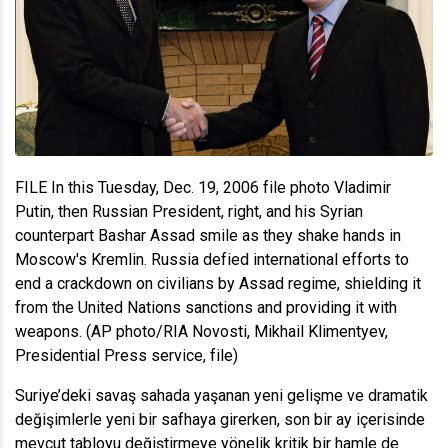
FILE In this Tuesday, Dec. 19, 2006 file photo Vladimir
Putin, then Russian President, right, and his Syrian
counterpart Bashar Assad smile as they shake hands in
Moscow's Kremlin. Russia defied international efforts to
end a crackdown on civilians by Assad regime, shielding it
from the United Nations sanctions and providing it with
weapons. (AP photo/RIA Novosti, Mikhail Klimentyev,
Presidential Press service, file)
Suriye’deki savaş sahada yaşanan yeni gelişme ve dramatik
değişimlerle yeni bir safhaya girerken, son bir ay içerisinde
mevcut tabloyu değiştirmeye yönelik kritik bir hamle de