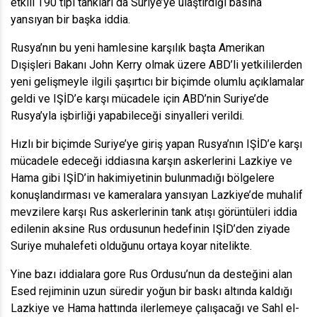
etkili T90 tipi tankları da Suriye’ye ulaştırdığı basına
yansıyan bir başka iddia.
Rusya’nın bu yeni hamlesine karşılık başta Amerikan
Dışişleri Bakanı John Kerry olmak üzere ABD’li yetkililerden
yeni gelişmeyle ilgili şaşırtıcı bir biçimde olumlu açıklamalar
geldi ve IŞİD’e karşı mücadele için ABD’nin Suriye’de
Rusya’yla işbirliği yapabileceği sinyalleri verildi.
Hızlı bir biçimde Suriye’ye giriş yapan Rusya’nın IŞİD’e karşı
mücadele edeceği iddiasına karşın askerlerini Lazkiye ve
Hama gibi IŞİD’in hakimiyetinin bulunmadığı bölgelere
konuşlandırması ve kameralara yansıyan Lazkiye’de muhalif
mevzilere karşı Rus askerlerinin tank atışı görüntüleri iddia
edilenin aksine Rus ordusunun hedefinin IŞİD’den ziyade
Suriye muhalefeti olduğunu ortaya koyar nitelikte.
Yine bazı iddialara gore Rus Ordusu’nun da desteğini alan
Esed rejiminin uzun süredir yoğun bir baskı altında kaldığı
Lazkiye ve Hama hattında ilerlemeye çalışacağı ve Sahl el-