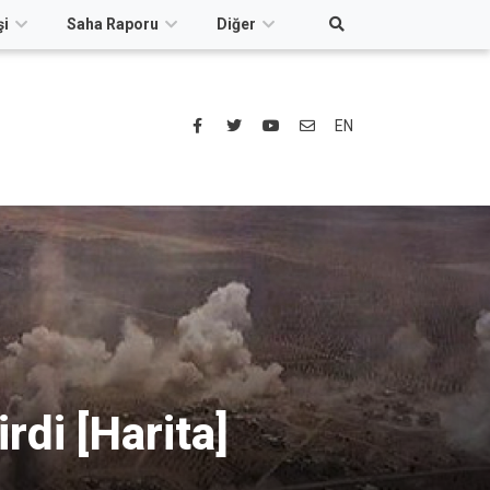
şi
Saha Raporu
Diğer
EN
rdi [Harita]