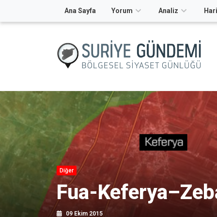
Ana Sayfa
Yorum
Analiz
Hari
Diğer
Fua-Keferya–Zeb
09 Ekim 2015