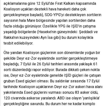
açıklamalarına göre 12 Eylül’de Fırat Kalkanı kapsamında
Koalisyon uçakları destekli hava hareketi daha çok
gerçekleşmeye başladı), SDG-YPG’yi destekleyen sortilerin
sayısının hala Mare bölgesinde yapılan sortilerden daha
fazla olduğu görünüyor. Özellikle YPG ile IŞİD’in çatışma
yaşadığı bölgelerde (Haseke’nin güneyindeki Şeddadi ve
Rakka’nın kuzeyindeki Ayn İsa gibi) bu durum kolaylıkla
tesbit edilebiliyor.
Öte yandan Koalisyon güçlerinin son dönemlerde yoğun bir
şekilde Deyr ez-Zor eyaletinde sortiler gerçekleştirmeye
başladığı, 7 Eylül ile 26 Eylül tarihleri arasında yaklaşık 61
sorti düzenlediği rapor ediliyor. Burada dikkati çeken nokta
ise, Deyr ez-Zor eyaletinde genelde IŞİD güçleri ile çatışan
grubun Esed güçleri olması. Bu saldırılar sırasında 17 Eylül
tarihinde Koalisyon uçaklarının Deyr ez-Zor askeri hava alanı
yakınlarında Esed güçlerini vurması sonucu 83 asker öldü,
120 civarında askerse yaralandı. ABD ise olayın ‘yanlışlıkla’
gerçekleştiğine savundu. Bu durum her ne kadar komplo