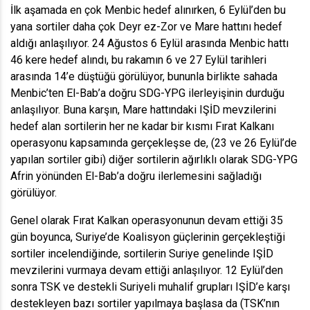
İlk aşamada en çok Menbic hedef alınırken, 6 Eylül’den bu
yana sortiler daha çok Deyr ez-Zor ve Mare hattını hedef
aldığı anlaşılıyor. 24 Ağustos 6 Eylül arasında Menbic hattı
46 kere hedef alındı, bu rakamın 6 ve 27 Eylül tarihleri
arasında 14’e düştüğü görülüyor, bununla birlikte sahada
Menbic’ten El-Bab’a doğru SDG-YPG ilerleyişinin durduğu
anlaşılıyor. Buna karşın, Mare hattındaki IŞİD mevzilerini
hedef alan sortilerin her ne kadar bir kısmı Fırat Kalkanı
operasyonu kapsamında gerçekleşse de, (23 ve 26 Eylül’de
yapılan sortiler gibi) diğer sortilerin ağırlıklı olarak SDG-YPG
Afrin yönünden El-Bab’a doğru ilerlemesini sağladığı
görülüyor.
Genel olarak Fırat Kalkan operasyonunun devam ettiği 35
gün boyunca, Suriye’de Koalisyon güçlerinin gerçekleştiği
sortiler incelendiğinde, sortilerin Suriye genelinde IŞİD
mevzilerini vurmaya devam ettiği anlaşılıyor. 12 Eylül’den
sonra TSK ve destekli Suriyeli muhalif grupları IŞİD’e karşı
destekleyen bazı sortiler yapılmaya başlasa da (TSK’nın