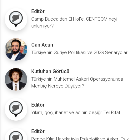
Editör
Camp Bucca'dan El Hol'e, CENTCOM neyi
anlamıyor?
Can Acun
Türkiye’nin Suriye Politikası ve 2023 Senaryoları
Kutluhan Görücü
Türkiye’nin Muhtemel Askeri Operasyonunda
Menbiç Nereye Düşüyor?
Editör
Yıkım, göç, ihanet ve acının beşiği: Tel Rıfat
Editör
Pençe-Kılıç Harekatıyla Psikolojik ve Askeri Eşik