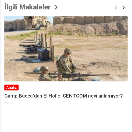
İlgili Makaleler
Yorum
ıyor?
Türkiye’nin Suriye Politikası ve 2023 Senaryoları
Kutluhan Görücü
Can Acun